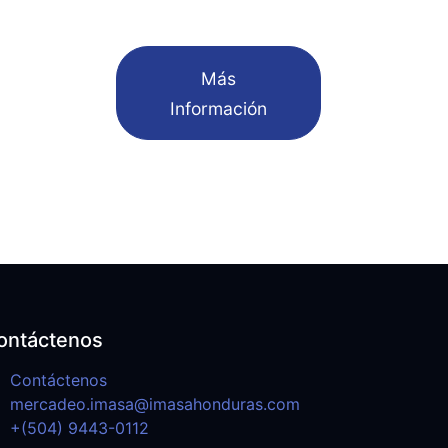
​Más
Información
ontáctenos
Contáctenos
mercadeo.imasa@imasahonduras.com
+(504) 9443-0112