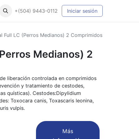
+(504) 9443-0112
Iniciar sesión
al Full LC (Perros Medianos) 2 Comprimidos
 (Perros Medianos) 2
l de liberación controlada en comprimidos
revención y tratamiento de cestodes,
as quísticas). Cestodes:Dipylidium
es: Toxocara canis, Toxascaris leonina,
ris vulpis.
​Más