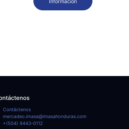
Información
ontáctenos
Contáctenos
mercadeo.imasa@imasahonduras.com
+(504) 9443-0112