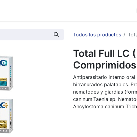
cios
Productos
Noticias
Contáctenos
Todos los productos
Tot
Total Full LC
Comprimidos
Antiparasitario interno ora
birranurados palatables. P
nematodes y giardias (form
caninum,Taenia sp. Nematod
Ancylostoma caninum Trichu