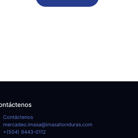
ontáctenos
Contáctenos
mercadeo.imasa@imasahonduras.com
+(504) 9443-0112